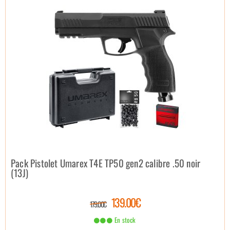
Pack Pistolet Umarex T4E TP50 gen2 calibre .50 noir
(13J)
139.00€
179.00€
En stock