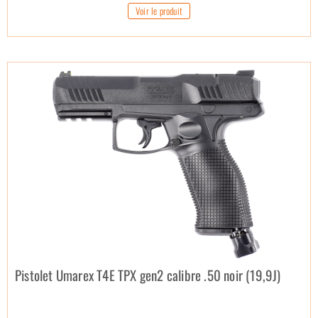
Voir le produit
Pistolet Umarex T4E TPX gen2 calibre .50 noir (19,9J)