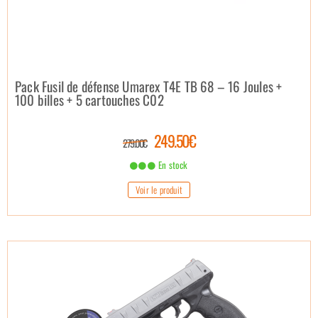
Pack Fusil de défense Umarex T4E TB 68 – 16 Joules +
100 billes + 5 cartouches C02
249.50€
279.00€
En stock
Voir le produit