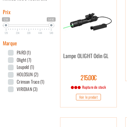
Prix
129€
549€
129
234
339
444
549
Marque
PARD
(1)
Lampe OLIGHT Odin GL
Olight
(7)
Leupold
(1)
HOLOSUN
(2)
215.00€
Crimson Trace
(1)
Rupture de stock
VIRIDIAN
(3)
Voir le produit