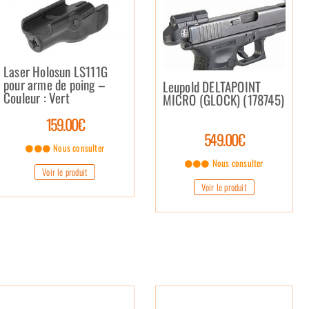
Laser Holosun LS111G
pour arme de poing –
Leupold DELTAPOINT
Couleur : Vert
MICRO (GLOCK) (178745)
159.00€
549.00€
Nous consulter
Nous consulter
Voir le produit
Voir le produit