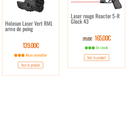
Laser rouge Reactor 5-R
Glock 43
Holosun Laser Vert RML
arme de poing
165.00€
215.00€
139.00€
En stock
Nous consulter
Voir le produit
Voir le produit