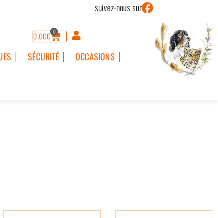
suivez-nous sur
0
0,00
€
UES
SÉCURITÉ
OCCASIONS