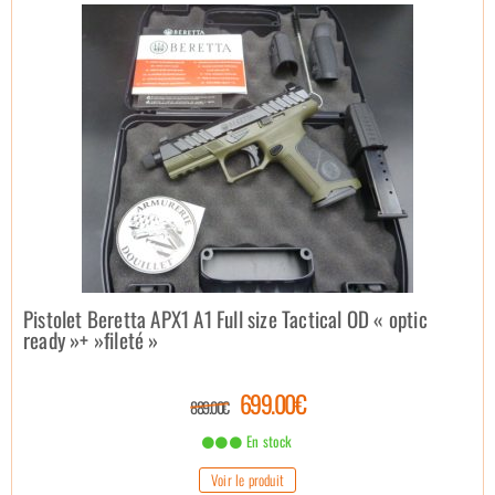
Pistolet Beretta APX1 A1 Full size Tactical OD « optic
ready »+ »fileté »
699.00€
889.00€
En stock
Voir le produit