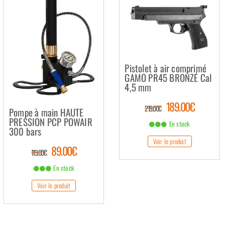
Pistolet à air comprimé
GAMO PR45 BRONZÉ Cal
4,5 mm
189.00€
219.00€
Pompe à main HAUTE
PRESSION PCP POWAIR
En stock
300 bars
Voir le produit
89.00€
119.00€
En stock
Voir le produit