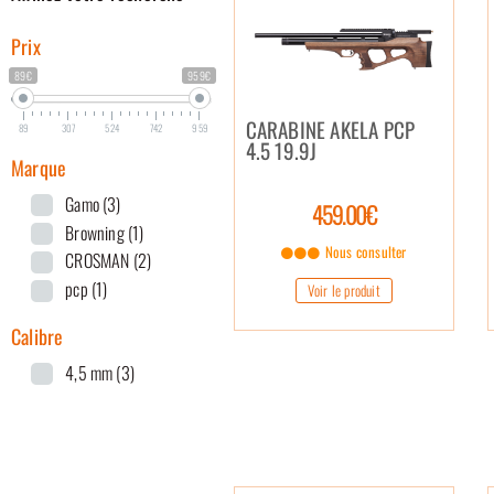
Prix
89€
959€
CARABINE AKELA PCP
89
307
524
742
959
4.5 19.9J
Marque
Gamo
(3)
459.00€
Browning
(1)
Nous consulter
CROSMAN
(2)
pcp
(1)
Voir le produit
Calibre
4,5 mm
(3)