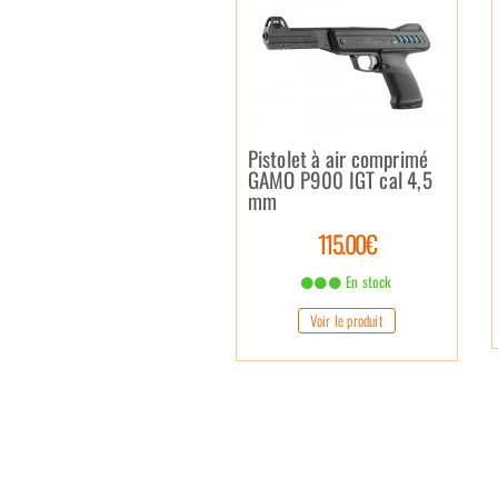
Pistolet à air comprimé
GAMO P900 IGT cal 4,5
mm
115.00€
En stock
Voir le produit