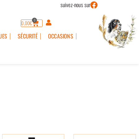
suivez-nous sur
0
0,00
€
UES
SÉCURITÉ
OCCASIONS