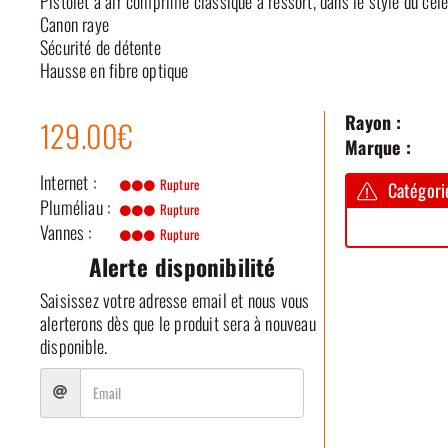
Pistolet à air comprime classique a ressort, dans le style du cél
Canon raye
Sécurité de détente
Hausse en fibre optique
Rayon :
129.00€
Marque :
Internet :
Rupture
Catégorie
Pluméliau :
Rupture
Vannes :
Rupture
Alerte disponibilité
Saisissez votre adresse email et nous vous
alerterons dès que le produit sera à nouveau
disponible.