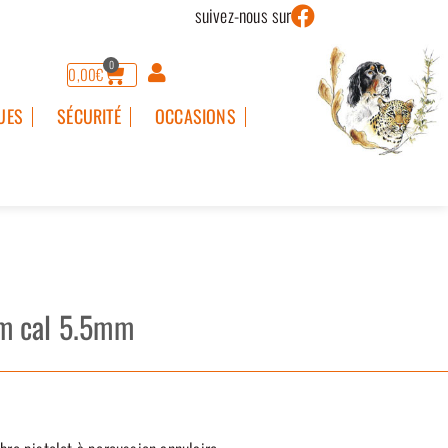
suivez-nous sur
0
0,00
€
UES
SÉCURITÉ
OCCASIONS
m cal 5.5mm