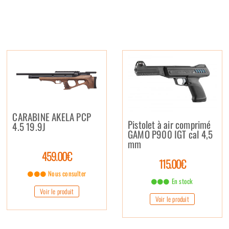
CARABINE AKELA PCP
Pistolet à air comprimé
4.5 19.9J
GAMO P900 IGT cal 4,5
mm
459.00€
115.00€
Nous consulter
En stock
Voir le produit
Voir le produit