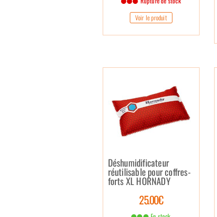
Rupture de stock
Voir le produit
Déshumidificateur
réutilisable pour coffres-
forts XL HORNADY
25.00€
En stock