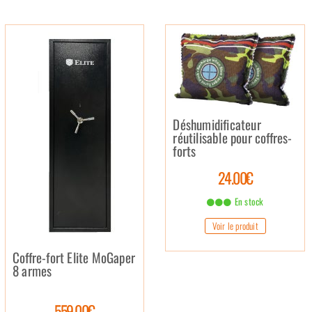
Déshumidificateur
réutilisable pour coffres-
forts
24.00€
En stock
Voir le produit
Coffre-fort Elite MoGaper
8 armes
559.00€