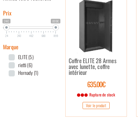
Prix
24€
899€
24
243
462
680
899
Marque
ELITE
(5)
Coffre ELITE 28 Armes
rietti
(6)
avec lunette, coffre
intérieur
Hornady
(1)
635.00€
Rupture de stock
Voir le produit