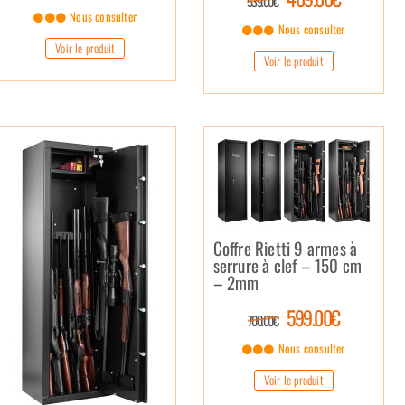
539.00€
Nous consulter
Nous consulter
Voir le produit
Voir le produit
Coffre Rietti 9 armes à
serrure à clef – 150 cm
– 2mm
599.00€
700.00€
Nous consulter
Voir le produit