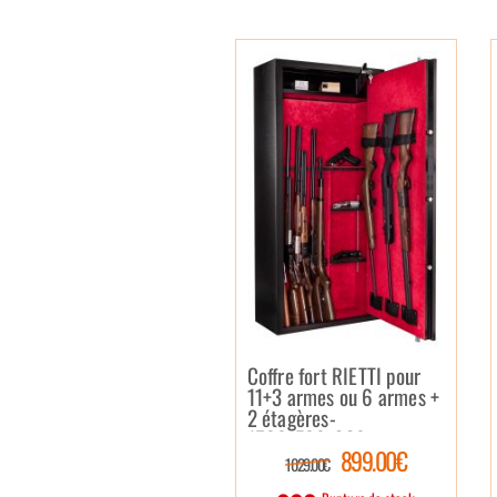
Coffre fort RIETTI pour
11+3 armes ou 6 armes +
2 étagères-
1500x700x330 mm –
899.00€
Porte et parois 3 mm à
1 029.00€
clefs