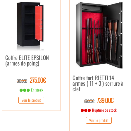
Coffre ELITE EPSILON
(armes de poing)
Coffre fort RIETTI 14
275.00€
319.00€
armes ( 11 + 3 ) serrure à
clef
En stock
739.00€
Voir le produit
870.00€
Rupture de stock
Voir le produit