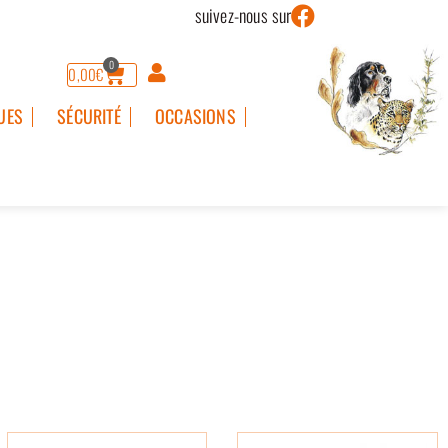
suivez-nous sur
0
0,00
€
UES
SÉCURITÉ
OCCASIONS