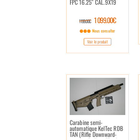
FPC 16.25″ CAL.9X19
1 099.00€
1 199.00€
Nous consulter
Voir le produit
Carabine semi-
automatique KelTec RDB
TAN (Rifle Downward-