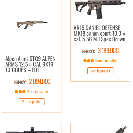
AR15 DANIEL DEFENSE
MK18 canon court 10.3 »
cal. 5.56 Mil Spec Brown
3 189.00€
3 390.00€
Alpen Arms STG9 ALPEN
Nous consulter
ARMS 12.5 » CAL 9X19,
10 COUPS – FDE
Voir le produit
2 059.00€
2 344.00€
Nous consulter
Voir le produit