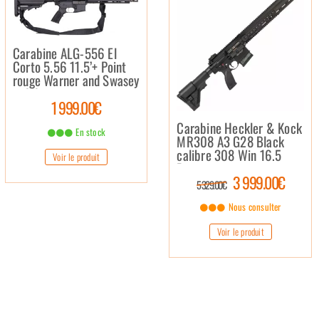
Carabine ALG-556 El
Corto 5.56 11.5’+ Point
rouge Warner and Swasey
red dot
1 999.00€
Carabine Heckler & Kock
En stock
MR308 A3 G28 Black
calibre 308 Win 16.5
Voir le produit
Pouces
3 999.00€
5 329.00€
Nous consulter
Voir le produit