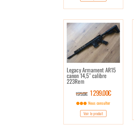
Legacy Armament AR15
canon 14,5″ calibre
223Rem
1 299.00€
1 575.00€
Nous consulter
Voir le produit