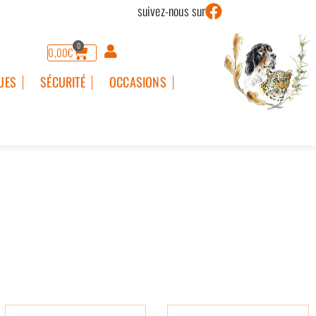
suivez-nous sur
0
0,00
€
UES
SÉCURITÉ
OCCASIONS