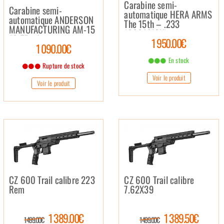
Carabine semi-
Carabine semi-
automatique HERA ARMS
automatique ANDERSON
The 15th – .233
MANUFACTURING AM-15
(OCCASION)
10,5″ + Accessoires –
1 950.00€
1 090.00€
.233 (OCCASION)
En stock
Rupture de stock
Voir le produit
Voir le produit
CZ 600 Trail calibre 223
CZ 600 Trail calibre
Rem
7.62X39
1 389.00€
1 389.50€
1 499.00€
1 499.00€