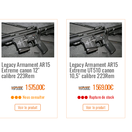
Legacy Armament AR15
Legacy Armament AR15
Extreme canon 12″
Extreme UT510 canon
calibre 223Rem
10,5″ calibre 223Rem
1 575.00€
1 569.00€
1 675.00€
1 675.00€
Nous consulter
Rupture de stock
Voir le produit
Voir le produit