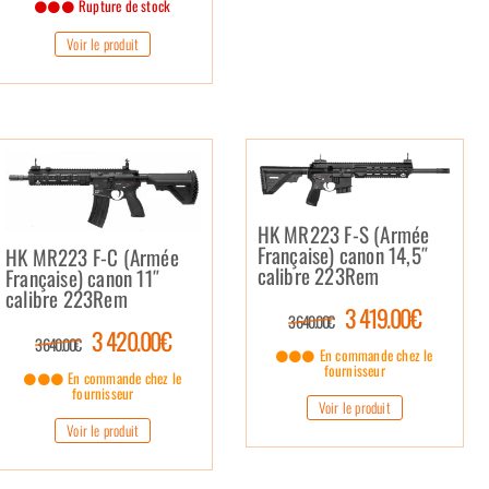
Rupture de stock
Voir le produit
HK MR223 F-S (Armée
Française) canon 14,5″
HK MR223 F-C (Armée
calibre 223Rem
Française) canon 11″
calibre 223Rem
3 419.00€
3 640.00€
3 420.00€
3 640.00€
En commande chez le
fournisseur
En commande chez le
fournisseur
Voir le produit
Voir le produit