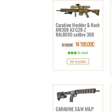
Carabine Heckler & Kock
MR308 A3 G28-Z
RAL8000 calibre 308
Win avec lunette Schmidt
14 199.00€
& Bender et Aimpoint
15 700.00€
En stock
Voir le produit
CARABINE S&W M&P