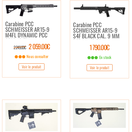
Carabine PCC
Carabine PCC
SCHMEISSER AR15-9
SCHMEISSER AR15-9
M4FL DYNAMIC PCC
S4F BLACK CAL. 9 MM
GRIS 12,5″
PARA – 10,5″
2 059.00€
1 790.00€
2 249.00€
Nous consulter
En stock
Voir le produit
Voir le produit