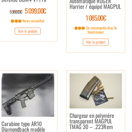
Automatique RUGER
Dark Aces 5,56 – Edition
Harrier / équipé MAGPUL
5 099.00€
Limitée
/ 16.1 pouces –
5 300.00€
1 085.00€
5.56x45mm OTAN
Nous consulter
En commande chez le
Voir le produit
fournisseur
Voir le produit
Chargeur en polymère
transparent MAGPUL
Carabine type AR10
TMAG 30 – .223Rem
Diamondback modèle