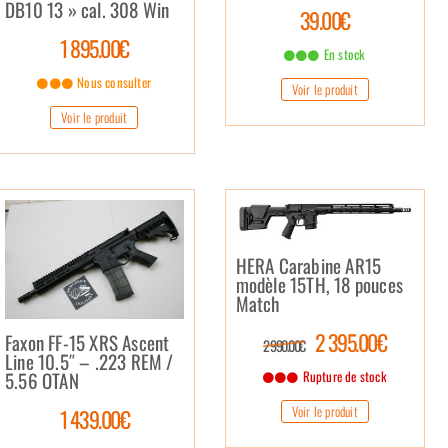
DB10 13 » cal. 308 Win
39.00€
1 895.00€
En stock
Nous consulter
Voir le produit
Voir le produit
HERA Carabine AR15
modèle 15TH, 18 pouces
Match
2 395.00€
Faxon FF-15 XRS Ascent
2 990.00€
Line 10.5″ – .223 REM /
Rupture de stock
5.56 OTAN
Voir le produit
1 439.00€