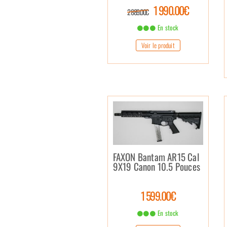
ejecting Bullpup [Fusil
1 990.00€
Bullpup à Ejection par le
2 889.00€
bas]) – .223 Rem.
En stock
Voir le produit
FAXON Bantam AR15 Cal
9X19 Canon 10.5 Pouces
1 599.00€
En stock