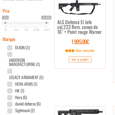
Prix
39€
14 199€
ALG Defense El Jefe
cal.223 Rem. canon de
39
3 579
7 119
10 659
14 199
16″ + Point rouge Warner
and Swasey red dot
Marque
1 995.00€
FAXON
(3)
Nous consulter
Voir le produit
ANDERSON
MANUFACTURING
(1)
LEGACY ARMAMENT
(5)
HERA ARMS
(1)
HK
(7)
Hera
(6)
daniel defense
(6)
Sightmark
(2)