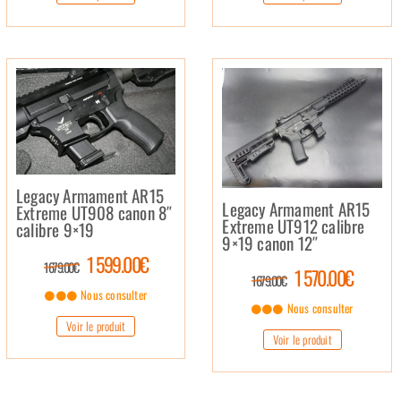
Legacy Armament AR15
Legacy Armament AR15
Extreme UT908 canon 8″
Extreme UT912 calibre
calibre 9×19
9×19 canon 12″
1 599.00€
1 679.00€
1 570.00€
1 679.00€
Nous consulter
Nous consulter
Voir le produit
Voir le produit