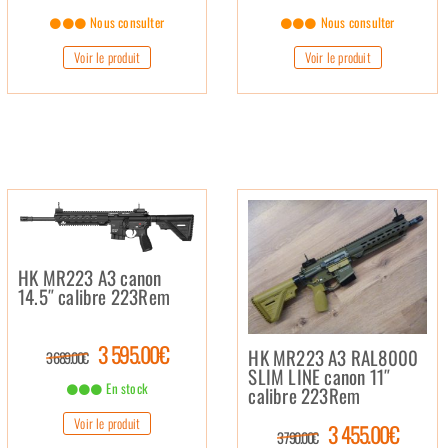
Nous consulter
Nous consulter
Voir le produit
Voir le produit
HK MR223 A3 canon
14.5″ calibre 223Rem
3 595.00€
HK MR223 A3 RAL8000
3 689.00€
SLIM LINE canon 11″
En stock
calibre 223Rem
Voir le produit
3 455.00€
3 790.00€