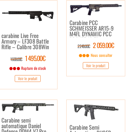
Carabine PCC
SCHMEISSER AR15-9
M4FL DYNAMIC PCC
carabine Live Free
BRONZE 12,5″
Armory – LF308 Battle
2 059.00€
Rifle – Calibre 308Win
2 249.00€
Nous consulter
1 495.00€
1 669.00€
Voir le produit
Rupture de stock
Voir le produit
Carabine semi
automatique Daniel
Carabine Semi
Defense DDM4 V7 Pro