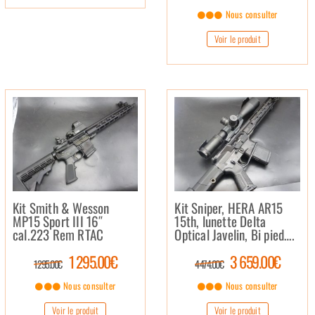
Nous consulter
Voir le produit
Kit Smith & Wesson
Kit Sniper, HERA AR15
MP15 Sport III 16″
15th, lunette Delta
cal.223 Rem RTAC
Optical Javelin, Bi pied….
1 295.00€
3 659.00€
1 295.00€
4 474.00€
Nous consulter
Nous consulter
Voir le produit
Voir le produit