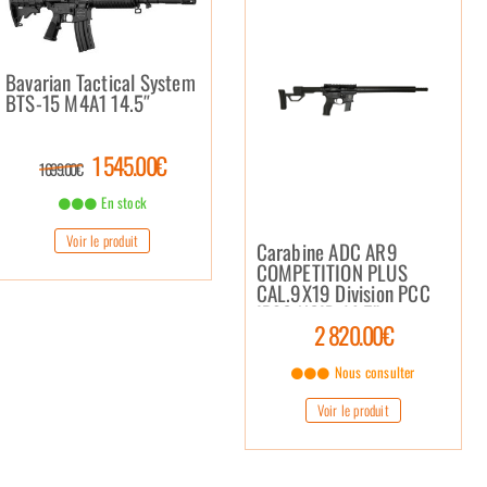
Bavarian Tactical System
BTS-15 M4A1 14.5″
1 545.00€
1 699.00€
En stock
Voir le produit
Carabine ADC AR9
COMPETITION PLUS
CAL.9X19 Division PCC
IPSC NOIR 14.5″
2 820.00€
Nous consulter
Voir le produit