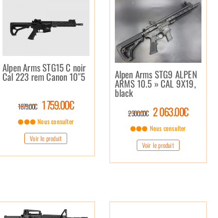
Alpen Arms STG15 C noir
Alpen Arms STG9 ALPEN
Cal 223 rem Canon 10″5
ARMS 10.5 » CAL 9X19,
black
1 759.00€
1 879.00€
2 063.00€
2 300.00€
Nous consulter
Nous consulter
Voir le produit
Voir le produit