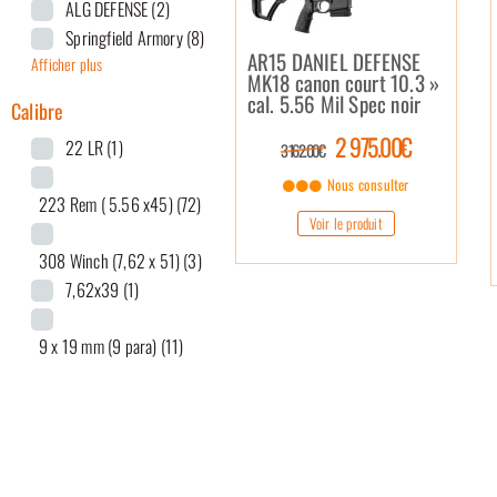
ALG DEFENSE
(2)
Springfield Armory
(8)
AR15 DANIEL DEFENSE
Afficher plus
MK18 canon court 10.3 »
cal. 5.56 Mil Spec noir
Calibre
2 975.00€
22 LR
(1)
3 162.00€
Nous consulter
223 Rem ( 5.56 x45)
(72)
Voir le produit
308 Winch (7,62 x 51)
(3)
7,62x39
(1)
9 x 19 mm (9 para)
(11)