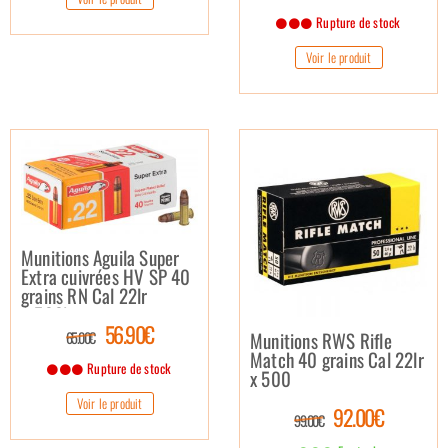
Rupture de stock
Voir le produit
Munitions Aguila Super
Extra cuivrées HV SP 40
grains RN Cal 22lr
(x500)
56.90€
Munitions RWS Rifle
65.00€
Match 40 grains Cal 22lr
Rupture de stock
x 500
Voir le produit
92.00€
99.00€