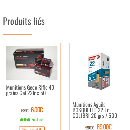
Produits liés
Munitions Geco Rifle 40
grains Cal 22lr x 50
Munitions Aguila
6.00€
BOSQUETTE 22 Lr
6.30€
COLIBRI 20 grs / 500
En stock
89.00€
99.00€
Voir le produit