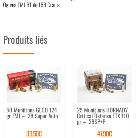
Ogives FMJ BT de 158 Grains
Produits liés
50 Munitions GECO 124
25 Munitions HORNADY
gr FMJ – .38 Super Auto
Critical Defense FTX 110
gr – .38SP+P
39.50€
47.90€