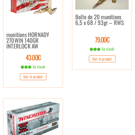
Boîte de 20 munitions
6,5 x 68 / 93gr – RWS
munitions HORNADY
79.00€
270WIN 140GR
INTERLOCK AW
En stock
43.00€
Voir le produit
En stock
Voir le produit