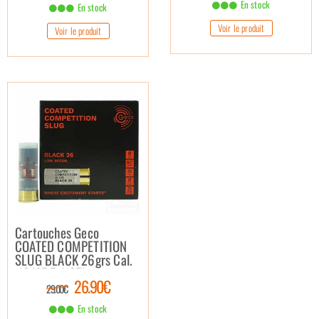
En stock
En stock
Voir le produit
Voir le produit
Cartouches Geco
COATED COMPETITION
SLUG BLACK 26grs Cal.
.12/67,5 (x25)
26.90€
29.00€
En stock