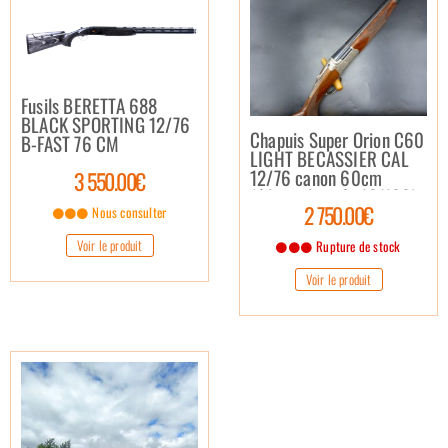
Fusils BERETTA 688
BLACK SPORTING 12/76
Chapuis Super Orion C60
B-FAST 76 CM
LIGHT BECASSIER CAL
12/76 canon 60cm
3 550.00€
(édition limitée 12/100)
2 750.00€
Nous consulter
Voir le produit
Rupture de stock
Voir le produit