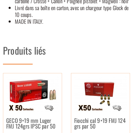
carbone / Crosse + Canon + Poignée pistolet + Magwell : noir
Livré dans sa boîte en carton, avec un chargeur type Glock de
10 coups.
MADE IN ITALY.
Produits liés
GECO 9×19 mm Luger
Fiocchi cal 9×19 FMJ 124
FMJ 124grs IPSC par 50
grs par 50