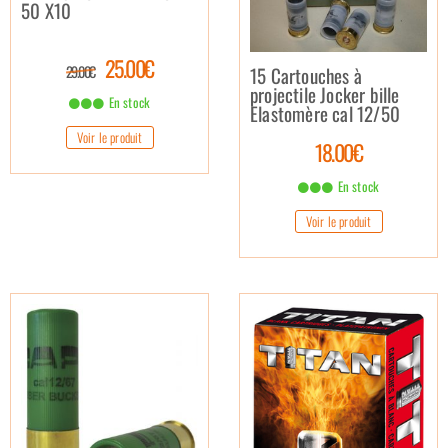
50 X10
25.00€
15 Cartouches à
29.00€
projectile Jocker bille
En stock
Elastomère cal 12/50
Voir le produit
18.00€
En stock
Voir le produit