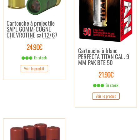
Cartouche à projectile
SAPL GOMM-COGNE
CHEVROTINE cal 12/67
12 grains 67mm BTE 5
24.90€
Cartouche à blanc
PERFECTA TITAN CAL. 9
En stock
MM PAK BTE 50
Voir le produit
21.90€
En stock
Voir le produit