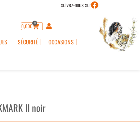
suivez-nous sur
0
0,00
€
UES
SÉCURITÉ
OCCASIONS
KMARK II noir