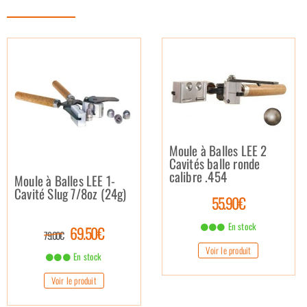
Moule à Balles LEE 2
Cavités balle ronde
calibre .454
Moule à Balles LEE 1-
Cavité Slug 7/8oz (24g)
55.90€
En stock
69.50€
79.00€
Voir le produit
En stock
Voir le produit