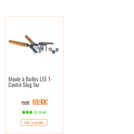
Moule à Balles LEE 1-
Cavité Slug 1oz
69.90€
79.00€
En stock
Voir le produit