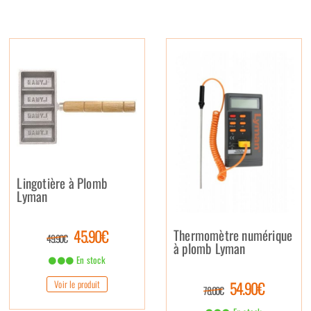
Lingotière à Plomb
Lyman
45.90€
Thermomètre numérique
49.90€
à plomb Lyman
En stock
Voir le produit
54.90€
78.00€