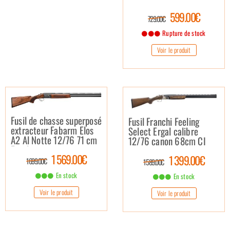
599.00€
729.00€
Rupture de stock
Voir le produit
Fusil de chasse superposé
Fusil Franchi Feeling
extracteur Fabarm Elos
Select Ergal calibre
A2 Al Notte 12/76 71 cm
12/76 canon 68cm CI
Ergal
1 569.00€
1 399.00€
1 699.00€
1 589.00€
En stock
En stock
Voir le produit
Voir le produit