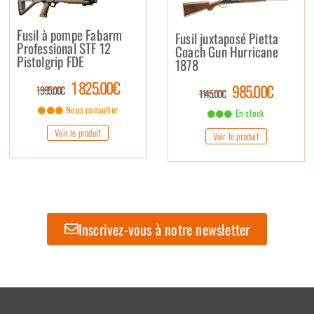
Fusil à pompe Fabarm
Fusil juxtaposé Pietta
Professional STF 12
Coach Gun Hurricane
Pistolgrip FDE
1878
1 825.00€
985.00€
1 995.00€
1 145.00€
Nous consulter
En stock
Voir le produit
Voir le produit
Inscrivez-vous à notre newsletter