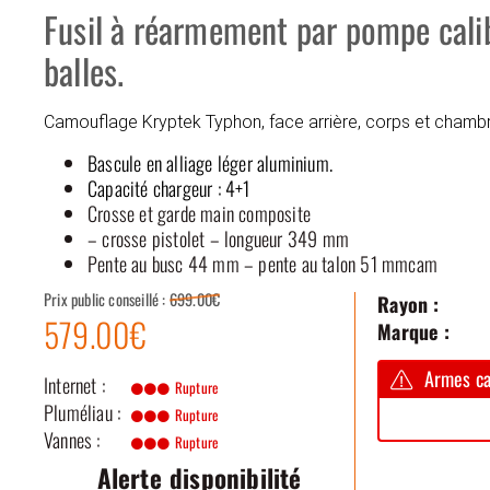
Fusil à réarmement par pompe calib
balles.
Camouflage Kryptek Typhon, face arrière, corps et chambr
Bascule en alliage léger aluminium.
Capacité chargeur : 4+1
Crosse et garde main composite
– crosse pistolet – longueur 349 mm
Pente au busc 44 mm – pente au talon 51 mmcam
Prix public conseillé :
699.00€
Rayon :
579.00€
Marque :
Armes ca
Internet :
Rupture
Pluméliau :
Rupture
Vannes :
Rupture
Alerte disponibilité