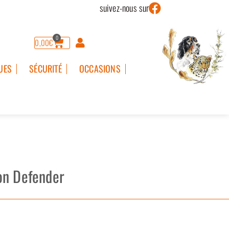
suivez-nous sur
0
0,00
€
UES
SÉCURITÉ
OCCASIONS
on Defender