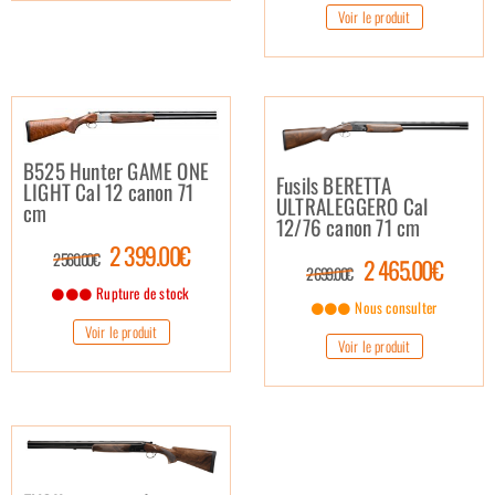
Voir le produit
B525 Hunter GAME ONE
Fusils BERETTA
LIGHT Cal 12 canon 71
ULTRALEGGERO Cal
cm
12/76 canon 71 cm
2 399.00€
2 560.00€
2 465.00€
2 699.00€
Rupture de stock
Nous consulter
Voir le produit
Voir le produit