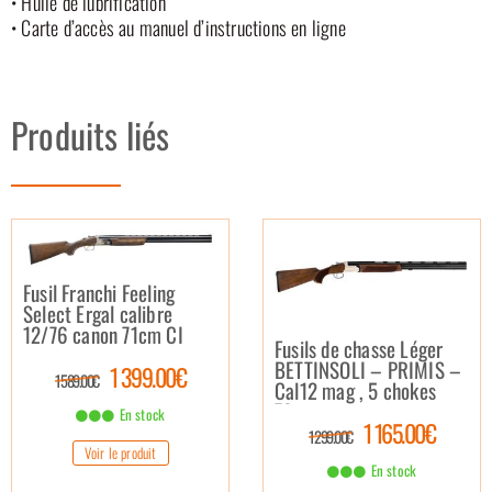
• Huile de lubrification
• Carte d’accès au manuel d’instructions en ligne
Produits liés
Fusil Franchi Feeling
Select Ergal calibre
12/76 canon 71cm CI
Fusils de chasse Léger
BETTINSOLI – PRIMIS –
1 399.00€
1 589.00€
Cal12 mag , 5 chokes
70cm
En stock
1 165.00€
1 299.00€
Voir le produit
En stock