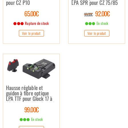
pour CZ P10
LPA SPR pour CZ 75/85
65.00€
92.00€
99.00€
Rupture de stock
En stock
Voir le produit
Voir le produit
Hausse réglable et
guidon à fibre optique
LPA TTF pour Glock 17 à
48 (versions X inclues) /
99.00€
Gen. 3-4-5
En stock