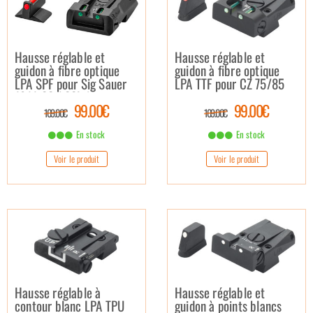
Hausse réglable et
Hausse réglable et
guidon à fibre optique
guidon à fibre optique
LPA SPF pour Sig Sauer
LPA TTF pour CZ 75/85
1911-22 (.22Lr)
99.00€
99.00€
109.00€
109.00€
En stock
En stock
Voir le produit
Voir le produit
Hausse réglable à
Hausse réglable et
contour blanc LPA TPU
guidon à points blancs