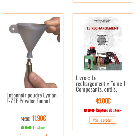
Livre « Le
rechargement » Tome 1
Composants, outils,
Entonnoir poudre Lyman
procédures, balistique
49.00€
E-ZEE Powder Funnel
Rupture de stock
11.90€
14.00€
Voir le produit
En stock