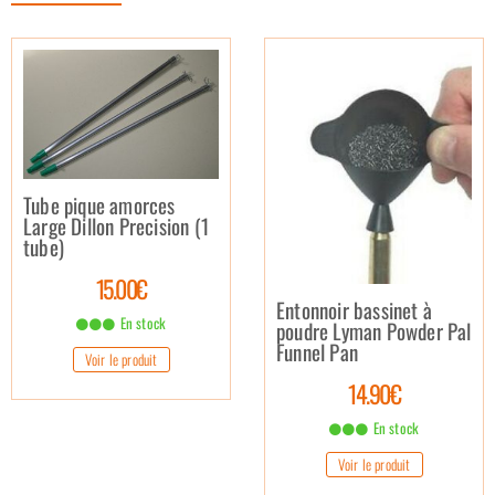
Tube pique amorces
Large Dillon Precision (1
tube)
15.00€
Entonnoir bassinet à
En stock
poudre Lyman Powder Pal
Funnel Pan
Voir le produit
14.90€
En stock
Voir le produit