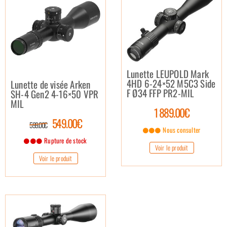
Lunette LEUPOLD Mark
4HD 6-24×52 M5C3 Side
Lunette de visée Arken
F Ø34 FFP PR2-MIL
SH-4 Gen2 4-16×50 VPR
MIL
1 889.00€
549.00€
599.00€
Nous consulter
Rupture de stock
Voir le produit
Voir le produit