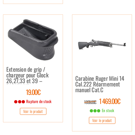
Extension de grip /
chargeur pour Glock
Carabine Ruger Mini 14
26,27,33 et 39 –
Cal.222 Réarmement
PACHMAYR
manuel Cat.C
19.00€
1 469.00€
Rupture de stock
1 899.00€
En stock
Voir le produit
Voir le produit