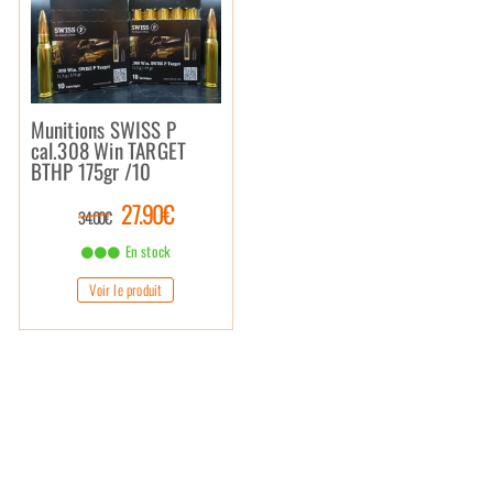
Munitions SWISS P
cal.308 Win TARGET
BTHP 175gr /10
27.90€
34.00€
En stock
Voir le produit