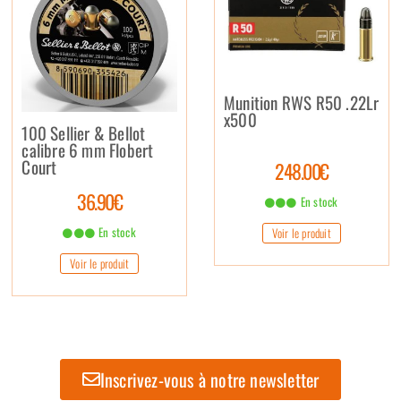
Munition RWS R50 .22Lr
x500
100 Sellier & Bellot
calibre 6 mm Flobert
Court
248.00€
36.90€
En stock
En stock
Voir le produit
Voir le produit
Inscrivez-vous à notre newsletter