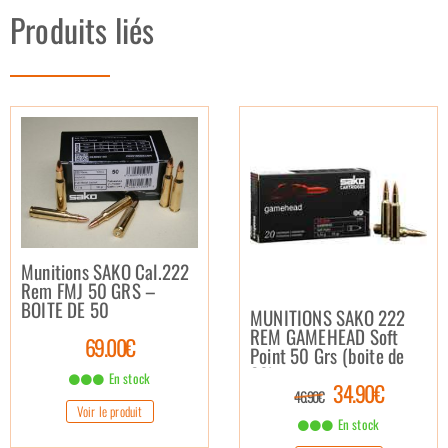
Produits liés
Munitions SAKO Cal.222
Rem FMJ 50 GRS –
BOITE DE 50
MUNITIONS SAKO 222
REM GAMEHEAD Soft
69.00€
Point 50 Grs (boite de
20)
En stock
34.90€
46.90€
Voir le produit
En stock