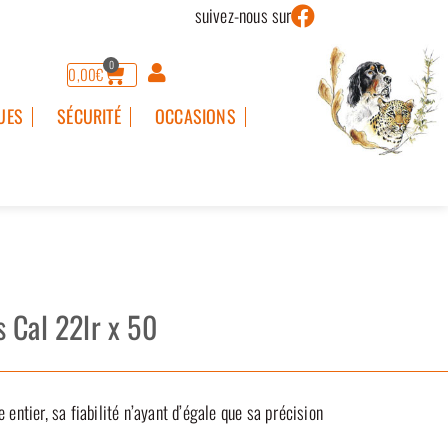
suivez-nous sur
0
0,00
€
UES
SÉCURITÉ
OCCASIONS
 Cal 22lr x 50
tier, sa fiabilité n’ayant d’égale que sa précision