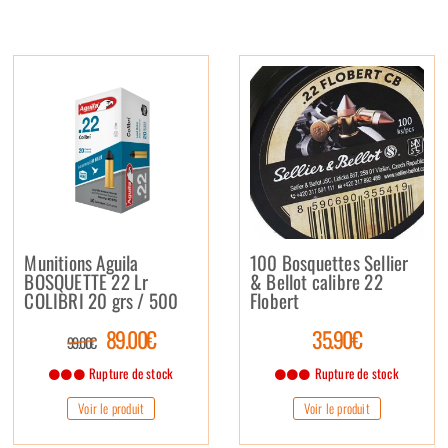
Munitions Aguila
100 Bosquettes Sellier
BOSQUETTE 22 Lr
& Bellot calibre 22
COLIBRI 20 grs / 500
Flobert
89.00€
35.90€
99.00€
Rupture de stock
Rupture de stock
Voir le produit
Voir le produit