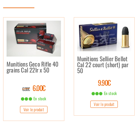
Munitions Sellier Bellot
Munitions Geco Rifle 40
Cal 22 court (short) par
grains Cal 22lr x 50
50
9.90€
6.00€
6.30€
En stock
En stock
Voir le produit
Voir le produit