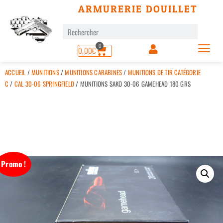
ARMURERIE DOUILLET
0
0,00
€
ACCUEIL
/
MUNITIONS
/
MUNITIONS CARABINES
/
MUNITIONS DE TIR CATÉGORIE
C
/
CAL 30-06 SPRINGFIELD
/ MUNITIONS SAKO 30-06 GAMEHEAD 180 GRS
Promo !