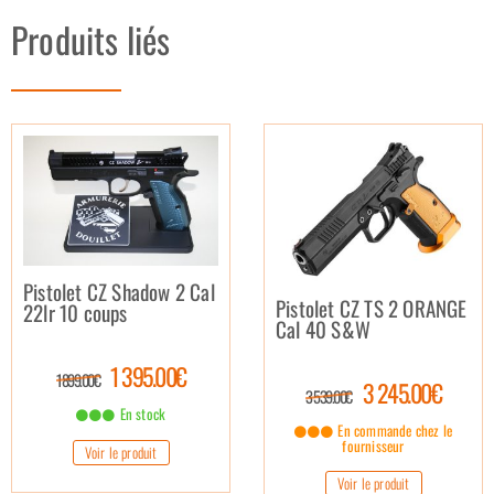
Produits liés
Pistolet CZ Shadow 2 Cal
Pistolet CZ TS 2 ORANGE
22lr 10 coups
Cal 40 S&W
1 395.00€
1 899.00€
3 245.00€
3 539.00€
En stock
En commande chez le
fournisseur
Voir le produit
Voir le produit