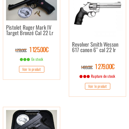
Pistolet Ruger Mark IV
Target Bronzé Cal 22 Lr
Revolver Smith Wesson
1 125.00€
617 canon 6″ cal 22 lr
1 259.00€
En stock
1 279.00€
1 499.00€
Voir le produit
Rupture de stock
Voir le produit