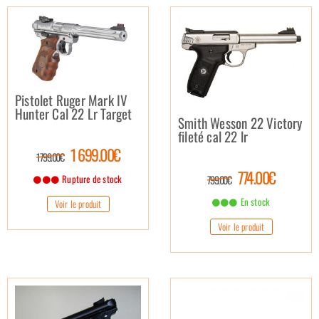
Pistolet Ruger Mark IV
Hunter Cal 22 Lr Target
Smith Wesson 22 Victory
fileté cal 22 lr
1 699.00€
1 799.00€
774.00€
Rupture de stock
799.00€
En stock
Voir le produit
Voir le produit