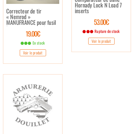
Hornady Lock N Load 7
inserts
Correcteur de tir
« Nemrod »
53.00€
MANUFRANCE pour fusil
à canons juxtaposés
Rupture de stock
19.00€
(OCCASION)
Voir le produit
En stock
Voir le produit