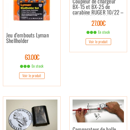
Coupleur de chargeur
BX-15 et BX-25 de
carabine RUGER 10/22 –
CHRISTIE’S PRODUCTS
27.00€
En stock
Jeu d’embouts Lyman
Shellholder
Voir le produit
63.00€
En stock
Voir le produit
Comparateur de balle