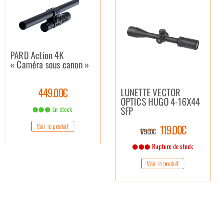
PARD Action 4K
« Caméra sous canon »
449.00€
LUNETTE VECTOR
OPTICS HUGO 4-16X44
SFP
En stock
Voir le produit
119.00€
179.00€
Rupture de stock
Voir le produit