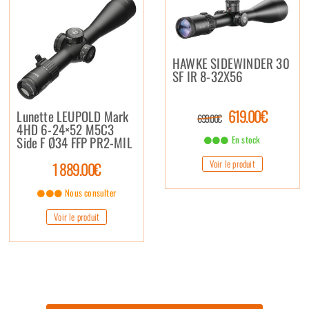
HAWKE SIDEWINDER 30
SF IR 8-32X56
619.00€
Lunette LEUPOLD Mark
699.00€
4HD 6-24×52 M5C3
Side F Ø34 FFP PR2-MIL
En stock
Voir le produit
1 889.00€
Nous consulter
Voir le produit