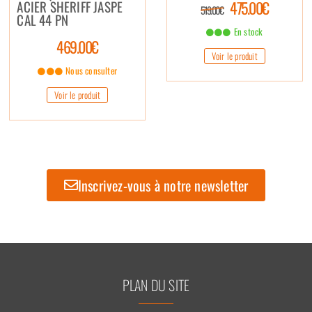
ACIER SHERIFF JASPE
475.00€
519.00€
CAL 44 PN
En stock
469.00€
Voir le produit
Nous consulter
Voir le produit
Inscrivez-vous à notre newsletter
PLAN DU SITE