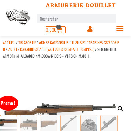
ARMURERIE DOUILLET
0
0,00
€
ACCUEIL
/
TIR SPORTIF
/
ARMES CATÉGORIE B
/
FUSILS ET CARABINES CATÉGORIE
B
/
AUTRES CARABINES CAT B (AK, FUSILS, COMPACT, POMPES...)
/ SPRINGFIELD
ARMORY M1A LOADED NM .308WIN BOIS « VERSION MATCH »
Promo !