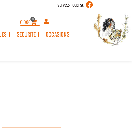
suivez-nous sur
0
0,00
€
UES
SÉCURITÉ
OCCASIONS