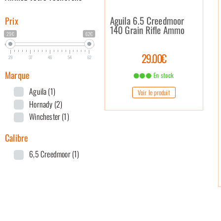
Aguila 6.5 Creedmoor
Prix
140 Grain Rifle Ammo
29€
62€
29.00€
29
37
46
54
62
Marque
En stock
Aguila
(1)
Voir le produit
Hornady
(2)
Winchester
(1)
Calibre
6,5 Creedmoor
(1)