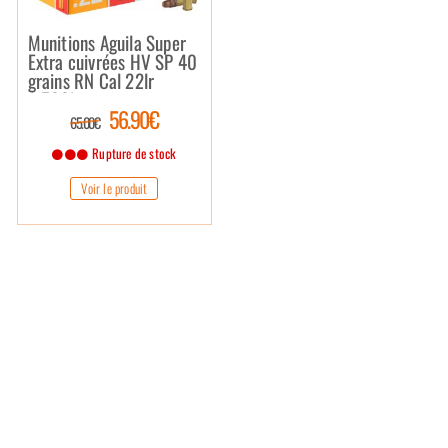
Munitions Aguila Super
Extra cuivrées HV SP 40
grains RN Cal 22lr
(x500)
56.90€
65.00€
Rupture de stock
Voir le produit