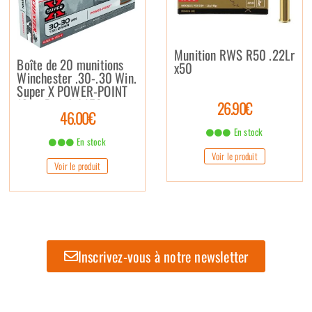
Munition RWS R50 .22Lr
Boîte de 20 munitions
x50
Winchester .30-.30 Win.
Super X POWER-POINT
(Soft Point) / 150 grains
26.90€
46.00€
En stock
En stock
Voir le produit
Voir le produit
Inscrivez-vous à notre newsletter