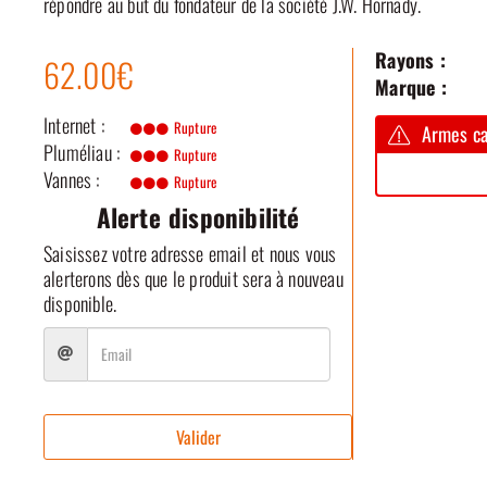
répondre au but du fondateur de la société J.W. Hornady.
Rayons :
62.00€
Marque :
Internet :
Rupture
Armes ca
Pluméliau :
Rupture
Vannes :
Rupture
Alerte disponibilité
Saisissez votre adresse email et nous vous
alerterons dès que le produit sera à nouveau
disponible.
Valider