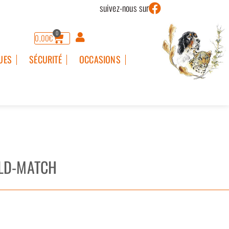
suivez-nous sur
0
0,00
€
UES
SÉCURITÉ
OCCASIONS
LD-MATCH