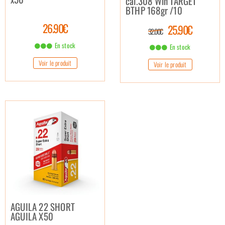
cal.308 Win TARGET
BTHP 168gr /10
26.90€
25.90€
32.00€
En stock
En stock
Voir le produit
Voir le produit
AGUILA 22 SHORT
AGUILA X50