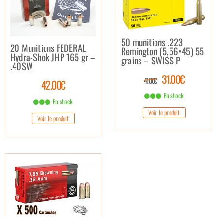
50 munitions .223
20 Munitions FEDERAL
Remington (5,56×45) 55
Hydra-Shok JHP 165 gr –
grains – SWISS P
.40SW
31.00€
41.00€
42.00€
En stock
En stock
Voir le produit
Voir le produit