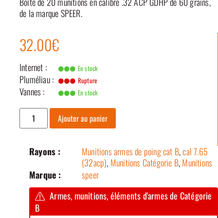
Boîte de 20 munitions en calibre .32 ACP GDHP de 60 grains,
de la marque SPEER.
32.00€
Internet :
En stock
Pluméliau :
Rupture
Vannes :
En stock
Ajouter au panier
Rayons :
Munitions armes de poing cat B
,
cal 7.65
(32acp)
,
Munitions Catégorie B
,
Munitions
Marque :
speer
Armes, munitions, éléments d'armes de Catégorie
B