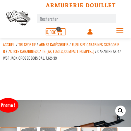
ARMURERIE DOUILLET
0
0,00
€
ACCUEIL
/
TIR SPORTIF
/
ARMES CATÉGORIE B
/
FUSILS ET CARABINES CATÉGORIE
B
/
AUTRES CARABINES CAT B (AK, FUSILS, COMPACT, POMPES...)
/ CARABINE AK 47
WBP JACK CROSSE BOIS CAL. 7.62×39
Promo !