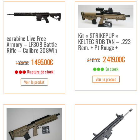
Kit « STRIKEPUP »
carabine Live Free
KELTEC RDB TAN – .223
Armory – LF308 Battle
Rem. + Pt Rouge +
Rifle – Calibre 308Win
Magnifier + Hand Stop
2 419.00€
3 415.00€
1 495.00€
1 669.00€
En stock
Rupture de stock
Voir le produit
Voir le produit