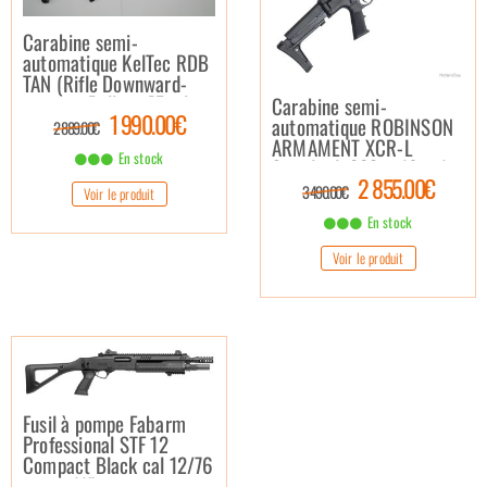
Carabine semi-
automatique KelTec RDB
TAN (Rifle Downward-
ejecting Bullpup [Fusil
Carabine semi-
1 990.00€
Bullpup à Ejection par le
automatique ROBINSON
2 889.00€
bas]) – .223 Rem.
ARMAMENT XCR-L
En stock
Standard .223 – 16 » /
2 855.00€
Noir
3 490.00€
Voir le produit
En stock
Voir le produit
Fusil à pompe Fabarm
Professional STF 12
Compact Black cal 12/76
canon 11″