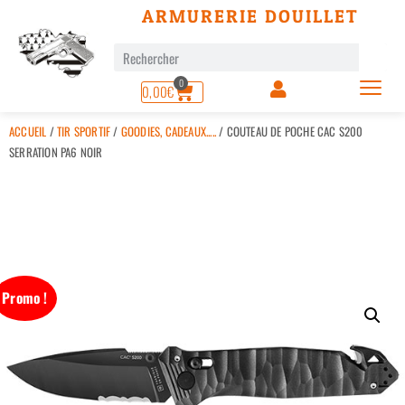
ARMURERIE DOUILLET
0
0,00
€
ACCUEIL
/
TIR SPORTIF
/
GOODIES, CADEAUX.....
/ COUTEAU DE POCHE CAC S200
SERRATION PA6 NOIR
Promo !