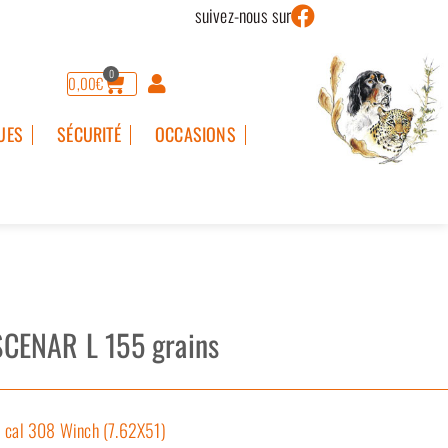
suivez-nous sur
0
0,00
€
UES
SÉCURITÉ
OCCASIONS
CENAR L 155 grains
cal 308 Winch (7.62X51)