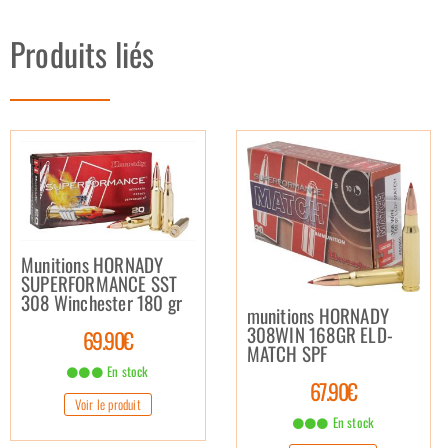
Produits liés
Munitions HORNADY
SUPERFORMANCE SST
308 Winchester 180 gr
munitions HORNADY
308WIN 168GR ELD-
69.90€
MATCH SPF
En stock
67.90€
Voir le produit
En stock