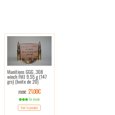
Munitions GGG .308
winch FMJ 9.55 g (147
grs) (boite de 20)
21.00€
23.00€
En stock
Voir le produit