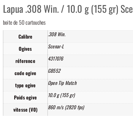
Lapua .308 Win. / 10.0 g (155 gr) Sc
boite de 50 cartouches
.308 Win.
Calibre
Scenar-L
Ogives
4317076
réference
GB552
code ogive
Open Tip Match
type ogive
10.0 g (155 gr)
Poids ogive
860 m/s (2820 fps)
vitesse (V0)