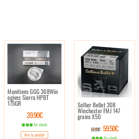
Munitions GGG 308Win
ogives Sierra HPBT
175GR
Sellier Bellot 308
Winchester FMJ 147
39.90€
grains X50
En stock
59.50€
62.00€
Voir le produit
En stock