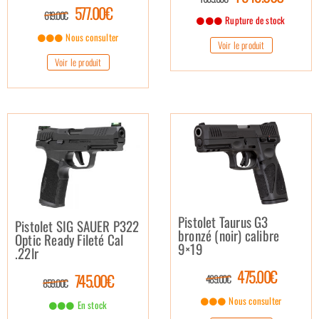
577.00€
619.00€
Rupture de stock
Nous consulter
Voir le produit
Voir le produit
Pistolet Taurus G3
Pistolet SIG SAUER P322
bronzé (noir) calibre
Optic Ready Fileté Cal
9×19
.22lr
475.00€
745.00€
489.00€
859.00€
Nous consulter
En stock