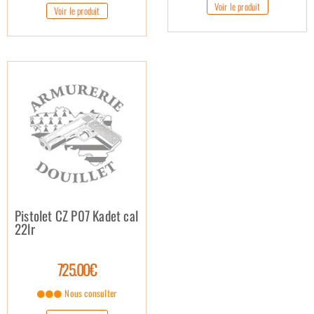
Voir le produit
Voir le produit
Pistolet CZ P07 Kadet cal
22lr
725.00€
Nous consulter