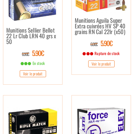
Munitions Aguila Super
Extra cuivrées HV SP 40
Munitions Sellier Bellot
grains RN Cal 22lr (x50)
22 Lr Club LRN 40 grs x
50
5.90€
6.00€
5.90€
Rupture de stock
6.90€
En stock
Voir le produit
Voir le produit