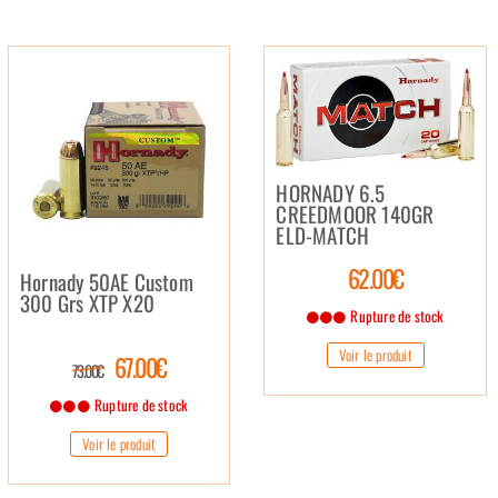
HORNADY 6.5
CREEDMOOR 140GR
ELD-MATCH
62.00€
Hornady 50AE Custom
300 Grs XTP X20
Rupture de stock
Voir le produit
67.00€
73.00€
Rupture de stock
Voir le produit