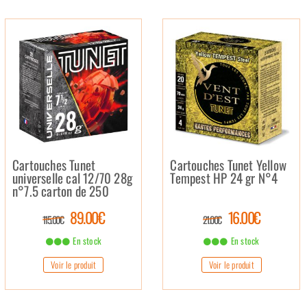
Cartouches Tunet
Cartouches Tunet Yellow
universelle cal 12/70 28g
Tempest HP 24 gr N°4
n°7.5 carton de 250
89.00€
16.00€
115.00€
21.00€
En stock
En stock
Voir le produit
Voir le produit