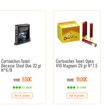
Cartouches Tunet
Cartouches Tunet Open
Bécasse Steel Duo 32 gr
410 Magnum 20 gr N°7.5
N°6/8
9.50€
19.00€
12.00€
29.00€
En stock
En stock
Voir le produit
Voir le produit