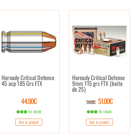
Hornady Critical Defense
Hornady Critical Defense
45 acp 185 Grs FTX
9mm 115 grs FTX (boite
de 25)
44.90€
51.00€
59.00€
En stock
En stock
Voir le produit
Voir le produit