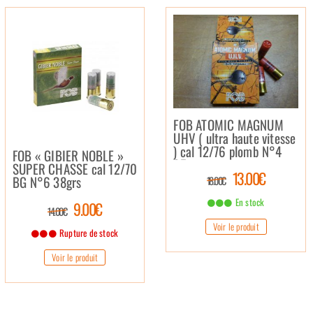
FOB ATOMIC MAGNUM
UHV ( ultra haute vitesse
) cal 12/76 plomb N°4
FOB « GIBIER NOBLE »
35g
SUPER CHASSE cal 12/70
13.00€
BG N°6 38grs
18.00€
En stock
9.00€
14.00€
Voir le produit
Rupture de stock
Voir le produit