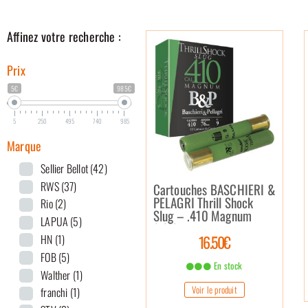
Affinez votre recherche :
Prix
5€
985€
5
250
495
740
985
Marque
Sellier Bellot
(42)
RWS
(37)
Cartouches BASCHIERI &
PELAGRI Thrill Shock
Rio
(2)
Slug – .410 Magnum
LAPUA
(5)
(x10)
16.50€
HN
(1)
FOB
(5)
En stock
Walther
(1)
Voir le produit
franchi
(1)