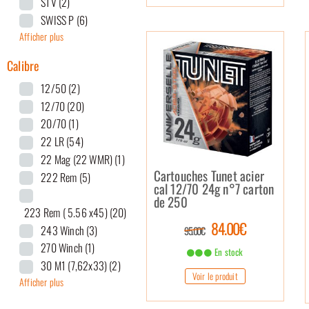
STV
(2)
SWISS P
(6)
Afficher plus
Calibre
12/50
(2)
12/70
(20)
20/70
(1)
22 LR
(54)
22 Mag (22 WMR)
(1)
Cartouches Tunet acier
222 Rem
(5)
cal 12/70 24g n°7 carton
de 250
223 Rem ( 5.56 x45)
(20)
84.00€
243 Winch
(3)
95.00€
270 Winch
(1)
En stock
30 M1 (7,62x33)
(2)
Voir le produit
Afficher plus