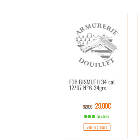
FOB BISMUTH 34 cal
12/67 N°6 34grs
29.00€
32.00€
En stock
Voir le produit