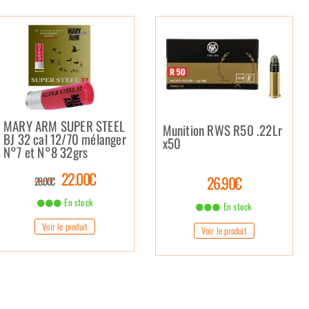
MARY ARM SUPER STEEL
Munition RWS R50 .22Lr
BJ 32 cal 12/70 mélanger
x50
N°7 et N°8 32grs
22.00€
26.90€
28.00€
En stock
En stock
Voir le produit
Voir le produit