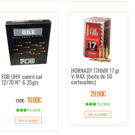
HORNADY 17HMR 17 gr
V-MAX (boite de 50
FOB UHV cuivré cal
cartouches)
12/70 N° 6 35grs
29.90€
16.00€
21.00€
En stock
En stock
Voir le produit
Voir le produit