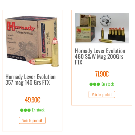
Hornady Lever Evolution
460 S&W Mag 200Grs
FTX
71.90€
Hornady Lever Evolution
357 mag 140 Grs FTX
En stock
Voir le produit
49.90€
En stock
Voir le produit