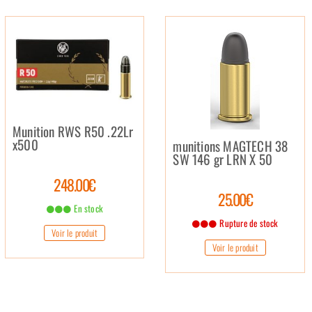
Munition RWS R50 .22Lr
x500
munitions MAGTECH 38
SW 146 gr LRN X 50
248.00€
25.00€
En stock
Rupture de stock
Voir le produit
Voir le produit