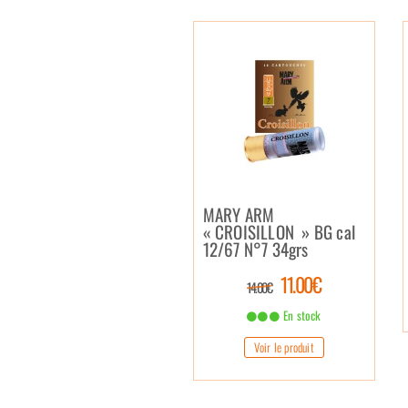
MARY ARM
« CROISILLON » BG cal
12/67 N°7 34grs
11.00€
14.00€
En stock
Voir le produit