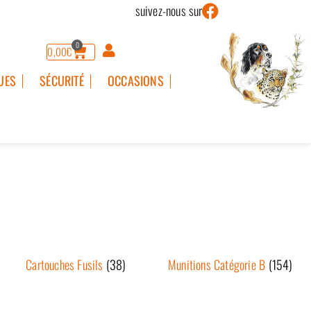
suivez-nous sur
0
0,00
€
UES
SÉCURITÉ
OCCASIONS
Cartouches Fusils
(38)
Munitions Catégorie B
(154)