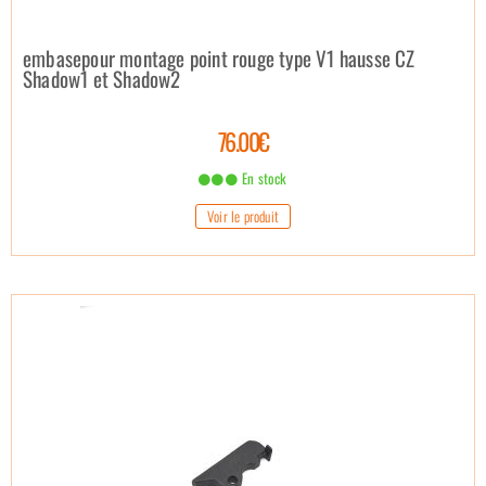
embasepour montage point rouge type V1 hausse CZ
Shadow1 et Shadow2
76.00€
En stock
Voir le produit